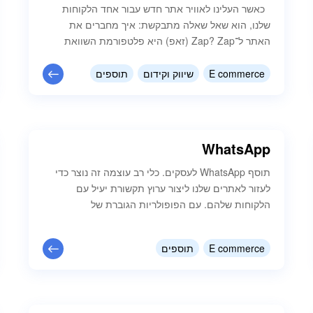
כאשר העלינו לאוויר אתר חדש עבור אחד הלקוחות
שלנו, הוא שאל שאלה מתבקשת: איך מחברים את
האתר ל־Zap? Zap (זאפ) היא פלטפורמת השוואת
מחירים מהמובילות בישראל, המאפשרת לבעלי אתרי e-
commerce להציג את המוצרים שלהם בפני מאות אלפי
E commerce
שיווק וקידום
תוספים
גולשים המחפשים את המחיר המשתלם ביותר. בחנו
את האפשרויות הקיימות וגילינו – אין אפליקציה רשמית
לחיבור Shopify ל־Zap. מבחינת הלקוח, זה היה…
WhatsApp
תוסף WhatsApp לעסקים. כלי רב עוצמה זה נוצר כדי
לעזור לאתרים שלנו ליצור ערוץ תקשורת יעיל עם
הלקוחות שלהם. עם הפופולריות הגוברת של
WhatsApp כאמצעי תקשורת, אנו מאמינים שהתוסף
הזה יציע רמה חדשה של נוחות ופשטות לעסקים לתקשר
E commerce
תוספים
עם הלקוחות שלהם. בעולם המהיר של היום, הלקוחות
מצפים לזמני תגובה מיידיים וליכולת לתקשר עם חברות
דרך הערוץ המועדף עליהם. תוסף WhatsApp…