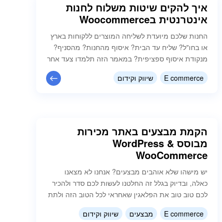
איך להקים שיטות משלוח לחנות
אינטרנטית בWoocommerce
החנות שלכם מיועדת לשליחה המוצרים ללקוחות בארץ
או בחו"ל? שליח עד הבית? איסוף מהחנות? מהסניף?
מנקודת איסוף ספציפית? במאמר הזה תלמדו צעד אחר
צעד איך לבצע את הדבר הכמעט הכי חשוב בחנות
E commerce
שיווק וקידום
שלכם , איך להקים שיטות משלוח שונות! יצירת שיטת
משלוח: ראשית יש לגשת לWooCommerce ולבחור
בהגדרות - שם יש לגשת ללשונית בחלק העליון של
"משלוח" shipping לאחר מכן…
הקמת מבצעים באתר מכירות
מבוסס WordPress &
WooCommerce
יש מישהו שלא אוהבים מבצעים? אנחנו לא מצאנו
כאלה, ובדיוק בגלל זה החלטנו לעשות לכם סדר ולהכיר
לכם טוב טוב את הפלאגין שאחראי לכל הטוב הזה ולתת
לכם גם כמה רעיונות שתוכלו ליישם אצלכם בחנות ממש
E commerce
מבצעים
שיווק וקידום
בכמה שלבים פשוטים. אז, לאחר שהתקנתם את