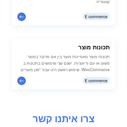
קטגוריה.
E commerce
תכונות מוצר
תכונות מוצר מאפיינות מוצר בין אם מדובר במוצר
פשוט או עם וריאציות. ישנם שני שימושים בתכונות ב
WooCommerce: שימוש ראשון הינו עבור "סנן מוצרים
לפי תכונה" אשר מאפשר למשתמש לבחור תכונה
E commerce
ספציפית עבורה יופיעו המוצרים הרלוונטים בקטגוריה.
שנית היא באמצעות מוצרי וריאציה. כדי ליצור מוצר
וריאציה, תחילה יש להגדיר תכונה עבור המוצר. לאחר
מכן ניתן להשתמש בתכונות אלה כדי ליצור…
צרו איתנו קשר