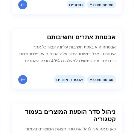
עדכונים בצורה יעילה ביותר. במהלך הזמן מגרסה
E commerce
תוספים
לגרסה המפתחים של הקוד ממשיכים לעבוד על המוצר
שלהם…
אבטחת אתרים וחשיבותם
אבטחה היא בעלת חשיבות עליונה עבור כל אתר
אינטרנט, אבל במיוחד עבור אלה הבנויים על פלטפורמת
וורדפרס. עם שימוש בלמעלה מ-40% מכלל האתרים
באינטרנט, Wordpress (וורדפרס) זהו יעד מרכזי
לתקיפות. התקפות אלו יכולות לנוע מניסיונות התחברות
E commerce
אבטחת אתרים
מרובים (Brute-force) ועד להזרקות תוכנות זדוניות
מתקדמות יותר, ויכולות לגרום השלכות חמורות הן על
בעל האתר והן על המבקרים באתר. למשל: הכנסת
שדות תשלום…
ניהול סדר הופעת המוצרים בעמוד
קטגוריה
כאן נראה איך לנהל את סדר תצוגת המוצרים בעמודי