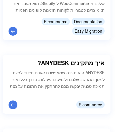
שלכם מ-WooCommerce ל-Shopify. הוא מעביר את
ה: מוצרים קטגוריות לקוחות הזמנות קופונים הפניות
URL לפני שאתם מתחילים וודאו שיש לכם: חנות
E commerce
Documentation
WooCommerce חנות Shopify גישה לשני החשבונו
העברה חד-פעמית מבוססת על הנתונים שנבחרו.
Easy Migration
תמחור ליחידה: מוצרים: $0.05 לכל מוצר וריאציות:
$0.05 לכל וריאציה קטגוריות: $0.05 לכל קטגוריה
לקוחות: $0.01 לכל לקוח הזמנות:…
איך מתקינים ANYDESK?
ANYDESK היא תוכנה שמאפשרת לגורם חיצוני לגשת
למסך המחשב שלכם ולבצע בו פעולות. בדרך כלל נציגי
תמיכה טכנית יבקשו מכם לההתקין את התוכנה על מנת
שיוכלו לגשת למחשבכם מרחוק כדי לאבחן בעיות, לבצע
תיקונים או פעולות שניתן לבצע רק מהמחשב האישי
E commerce
שלכם. איך מתקינים? כנסו לקישור הבא :
https://150.co.il/ בחרו באפשרות המתאימה - 3 או 8
בהתאם למערכת ההפעלה…