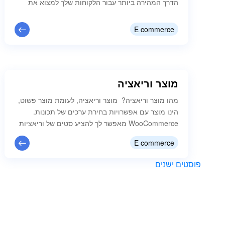
הדרך המהירה ביותר עבור הלקוחות שלך למצוא את
הקטגוריות העיקריות ולנווט באתר שלך. כתוצאה מכך,
שימוש בתפריטים לא מסודרים או מסורבלים עלול
E commerce
להזיק לחוויית המשתמש שלך, ובתמורה לפגוע בדירוג
שלך במנועי החיפוש. תפריט יכול להיות התפריט הראשי
שאנחנו רואים בהאדר ובפוטר של האתר, ובמקרים…
מוצר וריאציה
מהו מוצר וריאציה? מוצר וריאציה, לעומת מוצר פשוט,
הינו מוצר עם אפשרויות בחירת ערכים של תכונות.
WooCommerce מאפשר לך להציע סטים של וריאציות
על מוצר עם שליטה על מחירים, מלאי, תמונות ועוד
E commerce
עבור כל וריאציה בנפרד. עדין מבולבלים? נסביר:
לדוגמא אתה מוכר טלפונים, ולכל סוג טלפון יש צבעים
פוסטים ישנים
ונפח זיכרון שונים כך שהמחיר אינו זהה. לכן, במקום
להוסיף מוצרים נפרדים…