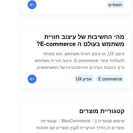
הפלאגין Woo Discount Rules שהסברנו כיצד כאן יש
תוספים
לגשת בסרגל הראשי ללשונית WOO DISCOUNT
RULES תחת WOOCOMMERCE…
מהי החשיבות של עיצוב חוויית
משתמש בעולם ה E-commerce?
עיצוב UX, או עיצוב חווית משתמש, הוא מפתח
להצלחת אתרי E-commerce. עיצוב חוויית משתמש
כרוך בהבנת הצרכים וההתנהגויות של המשתמשים,
ועיצוב האתר באופן שיקל עליהם להגשים את
E commerce
אפיון UX
מטרותיהם ולצלוח את תהליך הרכישה באתר בצורה
מהנה. עיצוב UX טוב באתרי E-commerce יכול להגדיל
את המכירות וההמרות באתר, אתר מעוצב היטב שקל
לניווט ולהבנה יכול לעזור להפחית נטישות של
משתמשים בתהליך הקנייה,…
קטגוריית מוצרים
שימוש קטגוריה ב - WooCommerce : קטגוריות
מוצרים הן הדרך העיקרית לקבץ מוצרים עם תכונות