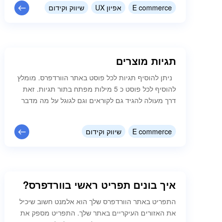
ישירות לצרכנים. אתרים אלה כוללים בדרך כלל קטלוגים
E commerce
אפיון UX
שיווק וקידום
של המוצרים השונים, עגלת קניות, אפשרויות תשלום
ומערכות משלוח ושירות לקוחות.…
תגיות מוצרים
ניתן להוסיף תגיות לכל פוסט באתר הוורדפרס. מומלץ
להוסיף לכל פוסט כ 5 מילות מפתח בתור תגיות. זאת
דרך מעולה להגיד גם לקוראים וגם לגוגל על מה מדבר
הפוסט שלכם. דרך השימוש במילות מפתח תוכלו
להגדיל משמעותית את נפח התנועה לאתר שלכם
E commerce
שיווק וקידום
ולשפר את קידום האתר בגוגל. נכנסים ללוח הבקרה
בוחרים מצד ימין בסרגל האפור כהה את כל…
איך בונים תפריט ראשי בוורדפרס?
התפריט באתר הוורדפרס שלך הוא אלמנט חשוב שיכיל
את האזורים העיקריים באתר שלך. התפריט מספק את