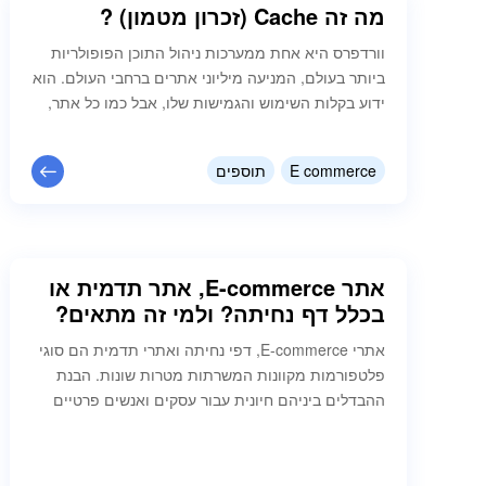
מה זה Cache (זכרון מטמון) ?
וורדפרס היא אחת ממערכות ניהול התוכן הפופולריות
ביותר בעולם, המניעה מיליוני אתרים ברחבי העולם. הוא
ידוע בקלות השימוש והגמישות שלו, אבל כמו כל אתר,
הוא יכול להיות איטי אם לא מותאם כראוי. אחת
הדרכים לשפר את הביצועים של אתר וורדפרס היא
E commerce
תוספים
באמצעות הטמעת מטמון או CACHE. מטמון הוא
תהליך של אחסון נתונים שנגישים אליהם לעתים קרובות
באזור אחסון זמני הנקרא…
אתר E-commerce, אתר תדמית או
בכלל דף נחיתה? ולמי זה מתאים?
אתרי E-commerce, דפי נחיתה ואתרי תדמית הם סוגי
פלטפורמות מקוונות המשרתות מטרות שונות. הבנת
ההבדלים ביניהם חיונית עבור עסקים ואנשים פרטיים
שרוצים לבסס את הנוכחות שלהם בעולם האונליין. אתר
E-commerce הוא פלטפורמה מקוונת המאפשרת
לעסקים למכור את המוצרים או השירותים שלהם