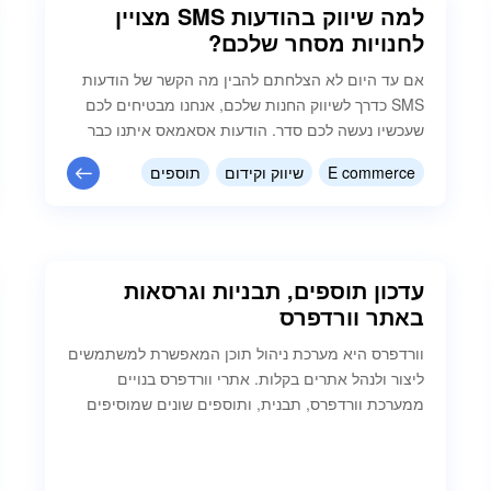
למה שיווק בהודעות SMS מצויין
לחנויות מסחר שלכם?
אם עד היום לא הצלחתם להבין מה הקשר של הודעות
SMS כדרך לשיווק החנות שלכם, אנחנו מבטיחים לכם
שעכשיו נעשה לכם סדר. הודעות אסאמאס איתנו כבר
המון שנים, נכון, נכנסו אופציות חדשות כמו וואסטאפ
E commerce
שיווק וקידום
תוספים
שנהייתה מאוד אהובה - אבל זה לא אומר שהודעות
SMS כבר לא איתנו ואין להם שימוש - להפך, השימוש
שלהם עכשיו ברור מאי פעם למה השימוש…
עדכון תוספים, תבניות וגרסאות
באתר וורדפרס
וורדפרס היא מערכת ניהול תוכן המאפשרת למשתמשים
ליצור ולנהל אתרים בקלות. אתרי וורדפרס בנויים
ממערכת וורדפרס, תבנית, ותוספים שונים שמוסיפים
פונקציונליות לאתר שלנו. את כל אלה יש צורך לעדכן
באופן שוטף. במאמר הזה נראה כיצד לעדכן כראוי
תוספים, תבניות וגרסאות של וורדפרס, וכיצד לנהל