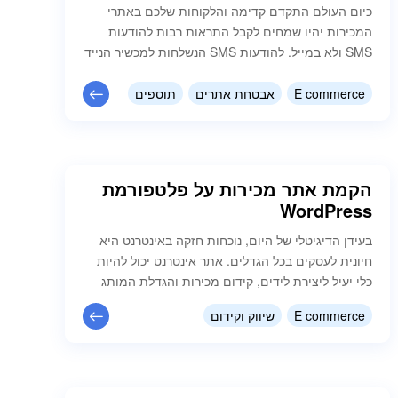
כיום העולם התקדם קדימה והלקוחות שלכם באתרי
המכירות יהיו שמחים לקבל התראות רבות להודעות
SMS ולא במייל. להודעות SMS הנשלחות למכשיר הנייד
יש יתרונות רבים וכיום ניתן את חלק מהיתרות שנציג
במאמר זה לישים באופן מידי ובקלות בהצעות התקנת
E commerce
אבטחת אתרים
תוספים
תוסף TextMe sms באתר המכירות שלכם. היתרונות
הודעות SMS לאתר מכירות עליהם נפרט במאמר זה: 1.
עדכון הלקוחות על מוצרים שחזרו…
הקמת אתר מכירות על פלטפורמת
WordPress
בעידן הדיגיטלי של היום, נוכחות חזקה באינטרנט היא
חיונית לעסקים בכל הגדלים. אתר אינטרנט יכול להיות
כלי יעיל ליצירת לידים, קידום מכירות והגדלת המותג
שלך. בכל הנוגע לבניית אתר מכירות, וורדפרס היא
E commerce
שיווק וקידום
פלטפורמה פופולרית שצברה פופולריות עצומה עם
השנים. במאמר זה נדון מדוע כדאי לבנות אתר מכירות
בפלטפורמת וורדפרס. ממשק ניהול לוורדפרס יש
ממשק ידידותי למשתמש המאפשר לך לנהל…