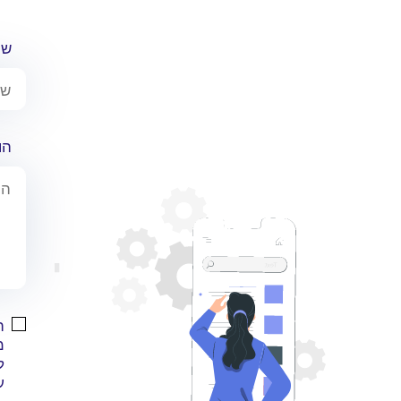
שם
הו
ה
מ
ל
ע